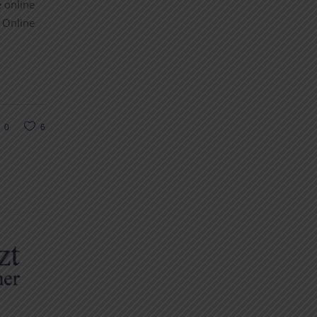
 online
n Online
0
6