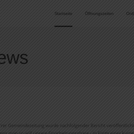
Startseite
Öffnungszeiten
Ord
News
rrer Gemeindezeitung wurde nachfolgender Bericht veröffentlicht
 wenn man so will unsere Einarbeitungsphase - in Form eines kurz