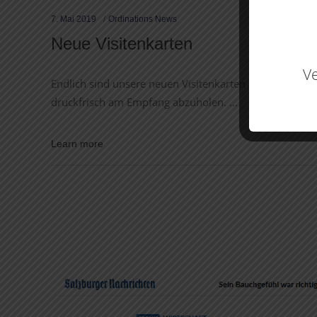
7. Mai 2019
Ordinations News
Neue Visitenkarten
Ve
Endlich sind unsere neuen Visitenkarten da. Nach eine
druckfrisch am Empfang abzuholen.
Learn more