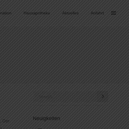
ination
Hausapotheke
Aktuelles
Anfahrt
Search
for:
Neuigkeiten
. Der
en