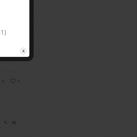
31)
tenkarten
0
3