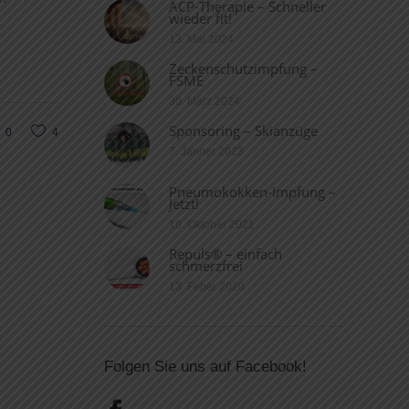
ACP-Therapie – Schneller
wieder fit!
13. Mai 2024
Zeckenschutzimpfung –
FSME
30. März 2024
Sponsoring – Skianzüge
0
4
7. Jänner 2023
Pneumokokken-Impfung –
Jetzt!
18. Oktober 2021
Repuls® – einfach
schmerzfrei
13. Feber 2020
Folgen Sie uns auf Facebook!