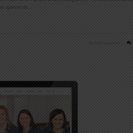
drei spannende
By
Petra Lassacher