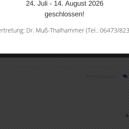
24. Juli - 14. August 2026
geschlossen!
rtretung: Dr. Muß-Thalhammer (Tel.: 06473/82
r intensiven und kreativen Vorbereitungszeit sind nun unsere Vis
By
Petra Lassacher