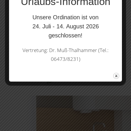
Urlaubs-Information
(
KFA
).
Unsere Ordination ist von
ÖGK
|
BVAEB
|
SVS
24. Juli - 14. August 2026
geschlossen!
Vertretung: Dr. Muß-Thalhammer (Tel.:
06473/8231)