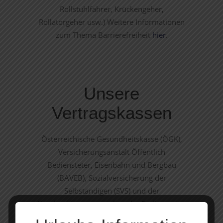
Rollstuhlfahrer, Krückengeher,
Rollatorgeher usw.) Weitere Informationen
zum Thema Barrierefreiheit
hier
.
Unsere
Vertragskassen
Österreichische Gesundheitskasse (ÖGK),
Versicherungsanstalt Öffentlich
Bediensteter, Eisenbahn und Bergbau
(BAVEB), Sozialversicherung der
Selbständigen (SVS) und der
Krankenfürsorgeanstalten der Bediensteten
der Städte Graz, Salzburg, Villach und Wien