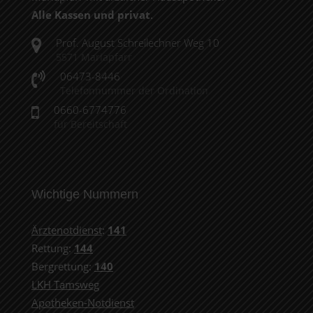
Alle Kassen und privat
.
Prof. August Schreilechner Weg 10
5571 Mariapfarr
06473-8446
Telefonnummer der Ordination
0660-6774776
für Bereitschaft
Wichtige Nummern
Ärztenotdienst
:
141
Rettung:
144
Bergrettung:
140
LKH Tamsweg
Apotheken-Notdienst