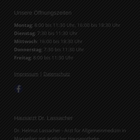
Unsere Öffnungszeiten
Montag
: 8:00 bis 11:30 Uhr, 16:00 bis 18:30 Uhr
Dienstag
: 7:30 bis 11:30 Uhr
Mittwoch
: 16:00 bis 18:30 Uhr
Donnerstag
: 7:30 bis 11:30 Uhr
Freitag
: 8:00 bis 11:30 Uhr
Impressum
|
Datenschutz
Hausarzt Dr. Lassacher
Dr. Helmut Lassacher - Arzt für Allgemeinmedizin in
Mariapfarr mit ärztlicher Hausapotheke.