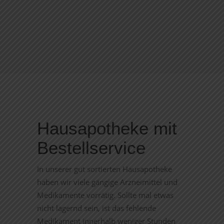
Hausapotheke
mit
Bestellservice
In unserer gut sortierten Hausapotheke
haben wir viele gängige Arzneimittel und
Medikamente vorrätig. Sollte mal etwas
nicht lagernd sein, ist das fehlende
Medikament innerhalb weniger Stunden