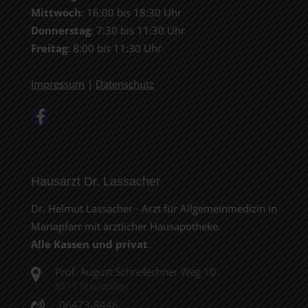
Mittwoch
: 16:00 bis 18:30 Uhr
Donnerstag
: 7:30 bis 11:30 Uhr
Freitag
: 8:00 bis 11:30 Uhr
Impressum
|
Datenschutz
Hausarzt Dr. Lassacher
Dr. Helmut Lassacher - Arzt für Allgemeinmedizin in
Mariapfarr mit ärztlicher Hausapotheke.
Alle Kassen und privat
.
Prof. August Schreilechner Weg 10
5571 Mariapfarr
06473-8446