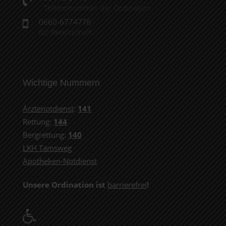
Telefonnummer der Ordination
0660-6774776
für Bereitschaft
Wichtige Nummern
Ärztenotdienst
:
141
Rettung:
144
Bergrettung:
140
LKH Tamsweg
Apotheken-Notdienst
Unsere Ordination ist
barrierefrei
!