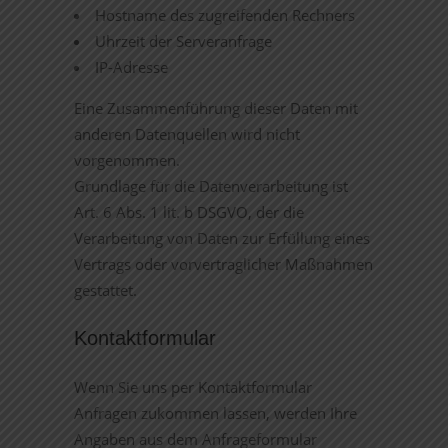
Hostname des zugreifenden Rechners
Uhrzeit der Serveranfrage
IP-Adresse
Eine Zusammenführung dieser Daten mit
anderen Datenquellen wird nicht
vorgenommen.
Grundlage für die Datenverarbeitung ist
Art. 6 Abs. 1 lit. b DSGVO, der die
Verarbeitung von Daten zur Erfüllung eines
Vertrags oder vorvertraglicher Maßnahmen
gestattet.
Kontaktformular
Wenn Sie uns per Kontaktformular
Anfragen zukommen lassen, werden Ihre
Angaben aus dem Anfrageformular