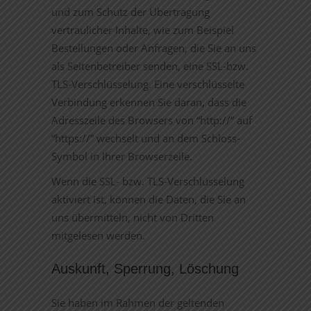
und zum Schutz der Übertragung
vertraulicher Inhalte, wie zum Beispiel
Bestellungen oder Anfragen, die Sie an uns
als Seitenbetreiber senden, eine SSL-bzw.
TLS-Verschlüsselung. Eine verschlüsselte
Verbindung erkennen Sie daran, dass die
Adresszeile des Browsers von “http://” auf
“https://” wechselt und an dem Schloss-
Symbol in Ihrer Browserzeile.
Wenn die SSL- bzw. TLS-Verschlüsselung
aktiviert ist, können die Daten, die Sie an
uns übermitteln, nicht von Dritten
mitgelesen werden.
Auskunft, Sperrung, Löschung
Sie haben im Rahmen der geltenden