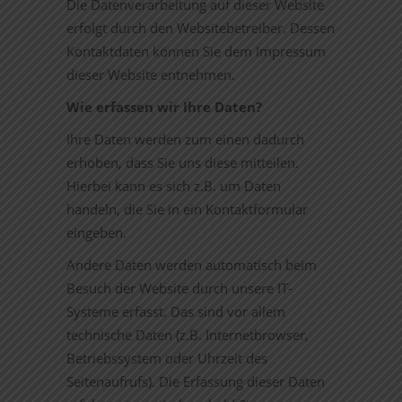
Die Datenverarbeitung auf dieser Website
erfolgt durch den Websitebetreiber. Dessen
Kontaktdaten können Sie dem Impressum
dieser Website entnehmen.
Wie erfassen wir Ihre Daten?
Ihre Daten werden zum einen dadurch
erhoben, dass Sie uns diese mitteilen.
Hierbei kann es sich z.B. um Daten
handeln, die Sie in ein Kontaktformular
eingeben.
Andere Daten werden automatisch beim
Besuch der Website durch unsere IT-
Systeme erfasst. Das sind vor allem
technische Daten (z.B. Internetbrowser,
Betriebssystem oder Uhrzeit des
Seitenaufrufs). Die Erfassung dieser Daten