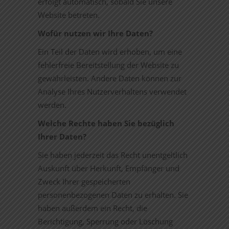
erfolgt automatisch, sobald Sie unsere
Website betreten.
Wofür nutzen wir Ihre Daten?
Ein Teil der Daten wird erhoben, um eine
fehlerfreie Bereitstellung der Website zu
gewährleisten. Andere Daten können zur
Analyse Ihres Nutzerverhaltens verwendet
werden.
Welche Rechte haben Sie bezüglich
Ihrer Daten?
Sie haben jederzeit das Recht unentgeltlich
Auskunft über Herkunft, Empfänger und
Zweck Ihrer gespeicherten
personenbezogenen Daten zu erhalten. Sie
haben außerdem ein Recht, die
Berichtigung, Sperrung oder Löschung