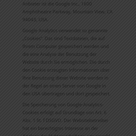
Anbieter ist die Google Inc., 1600
Amphitheatre Parkway, Mountain View, CA
94043, USA.
Google Analytics verwendet so genannte
„Cookies“. Das sind Textdateien, die auf
Ihrem Computer gespeichert werden und
die eine Analyse der Benutzung der
Website durch Sie ermöglichen. Die durch
den Cookie erzeugten Informationen über
Ihre Benutzung dieser Website werden in
der Regel an einen Server von Google in
den USA übertragen und dort gespeichert.
Die Speicherung von Google-Analytics-
Cookies erfolgt auf Grundlage von Art. 6
Abs. 1 lit. f DSGVO. Der Websitebetreiber
hat ein berechtigtes Interesse an der