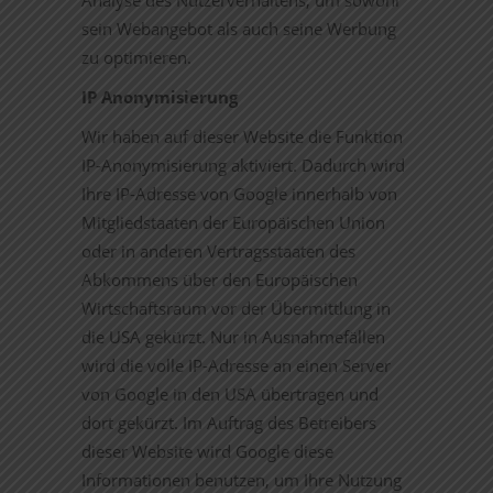
Analyse des Nutzerverhaltens, um sowohl
sein Webangebot als auch seine Werbung
zu optimieren.
IP Anonymisierung
Wir haben auf dieser Website die Funktion
IP-Anonymisierung aktiviert. Dadurch wird
Ihre IP-Adresse von Google innerhalb von
Mitgliedstaaten der Europäischen Union
oder in anderen Vertragsstaaten des
Abkommens über den Europäischen
Wirtschaftsraum vor der Übermittlung in
die USA gekürzt. Nur in Ausnahmefällen
wird die volle IP-Adresse an einen Server
von Google in den USA übertragen und
dort gekürzt. Im Auftrag des Betreibers
dieser Website wird Google diese
Informationen benutzen, um Ihre Nutzung