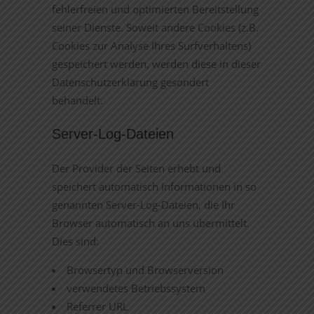
fehlerfreien und optimierten Bereitstellung
seiner Dienste. Soweit andere Cookies (z.B.
Cookies zur Analyse Ihres Surfverhaltens)
gespeichert werden, werden diese in dieser
Datenschutzerklärung gesondert
behandelt.
Server-Log-Dateien
Der Provider der Seiten erhebt und
speichert automatisch Informationen in so
genannten Server-Log-Dateien, die Ihr
Browser automatisch an uns übermittelt.
Dies sind:
Browsertyp und Browserversion
verwendetes Betriebssystem
Referrer URL