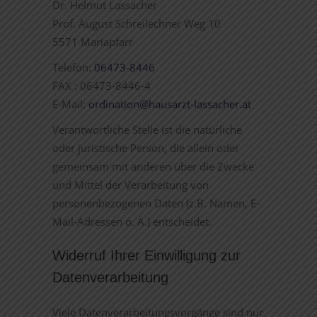
Dr. Helmut Lassacher
Prof. August Schreilechner Weg 10
5571 Mariapfarr
Telefon:
06473-8446
FAX : 06473-8446-4
E-Mail:
ordination@hausarzt-lassacher.at
Verantwortliche Stelle ist die natürliche
oder juristische Person, die allein oder
gemeinsam mit anderen über die Zwecke
und Mittel der Verarbeitung von
personenbezogenen Daten (z.B. Namen, E-
Mail-Adressen o. Ä.) entscheidet.
Widerruf Ihrer Einwilligung zur
Datenverarbeitung
Viele Datenverarbeitungsvorgänge sind nur