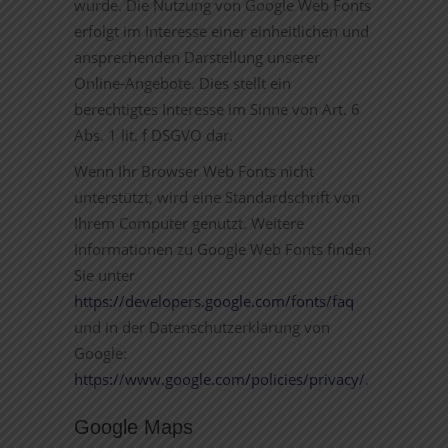
wurde. Die Nutzung von Google Web Fonts
erfolgt im Interesse einer einheitlichen und
ansprechenden Darstellung unserer
Online-Angebote. Dies stellt ein
berechtigtes Interesse im Sinne von Art. 6
Abs. 1 lit. f DSGVO dar.
Wenn Ihr Browser Web Fonts nicht
unterstützt, wird eine Standardschrift von
Ihrem Computer genutzt. Weitere
Informationen zu Google Web Fonts finden
Sie unter
https://developers.google.com/fonts/faq
und in der Datenschutzerklärung von
Google:
https://www.google.com/policies/privacy/
.
Google Maps