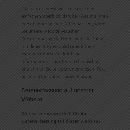
Die folgenden Hinweise geben einen
einfachen Überblick darüber, was mit Ihren
personenbezogenen Daten passiert, wenn
Sie unsere Website besuchen.
Personenbezogene Daten sind alle Daten,
mit denen Sie persönlich identifiziert
werden können. Ausführliche
Informationen zum Thema Datenschutz
entnehmen Sie unserer unter diesem Text
aufgeführten Datenschutzerklärung.
Datenerfassung auf unserer
Website
Wer ist verantwortlich für die
Datenerfassung auf dieser Website?