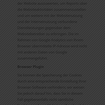
der Website auszuwerten, um Reports über
die Websiteaktivitäten zusammenzustellen
und um weitere mit der Websitenutzung
und der Internetnutzung verbundene
Dienstleistungen gegenüber dem
Websitebetreiber zu erbringen. Die im
Rahmen von Google Analytics von Ihrem
Browser übermittelte IP-Adresse wird nicht
mit anderen Daten von Google
zusammengeführt.
Browser Plugin
Sie können die Speicherung der Cookies
durch eine entsprechende Einstellung Ihrer
Browser-Software verhindern; wir weisen
Sie jedoch darauf hin, dass Sie in diesem
Fall gegebenenfalls nicht sämtliche