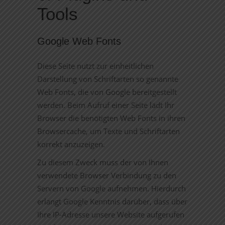
Tools
Google Web Fonts
Diese Seite nutzt zur einheitlichen
Darstellung von Schriftarten so genannte
Web Fonts, die von Google bereitgestellt
werden. Beim Aufruf einer Seite lädt Ihr
Browser die benötigten Web Fonts in ihren
Browsercache, um Texte und Schriftarten
korrekt anzuzeigen.
Zu diesem Zweck muss der von Ihnen
verwendete Browser Verbindung zu den
Servern von Google aufnehmen. Hierdurch
erlangt Google Kenntnis darüber, dass über
Ihre IP-Adresse unsere Website aufgerufen