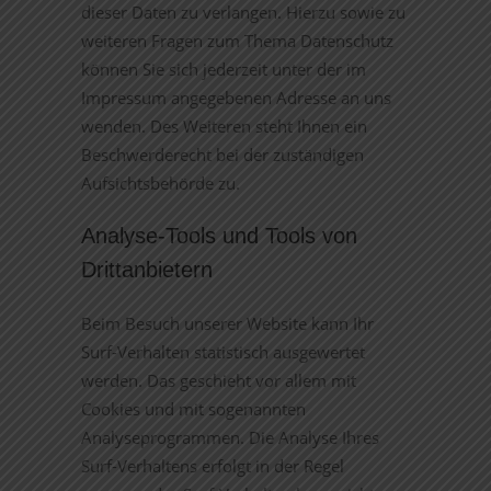
dieser Daten zu verlangen. Hierzu sowie zu
weiteren Fragen zum Thema Datenschutz
können Sie sich jederzeit unter der im
Impressum angegebenen Adresse an uns
wenden. Des Weiteren steht Ihnen ein
Beschwerderecht bei der zuständigen
Aufsichtsbehörde zu.
Analyse-Tools und Tools von
Drittanbietern
Beim Besuch unserer Website kann Ihr
Surf-Verhalten statistisch ausgewertet
werden. Das geschieht vor allem mit
Cookies und mit sogenannten
Analyseprogrammen. Die Analyse Ihres
Surf-Verhaltens erfolgt in der Regel