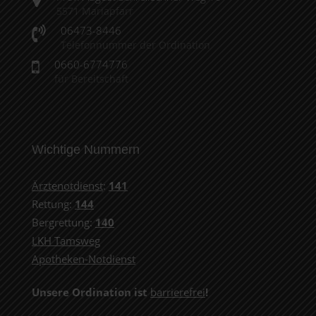
5571 Mariapfarr
06473-8446
Telefonnummer der Ordination
0660-6774776
für Bereitschaft
Wichtige Nummern
Ärztenotdienst
:
141
Rettung:
144
Bergrettung:
140
LKH Tamsweg
Apotheken-Notdienst
Unsere Ordination ist
barrierefrei
!