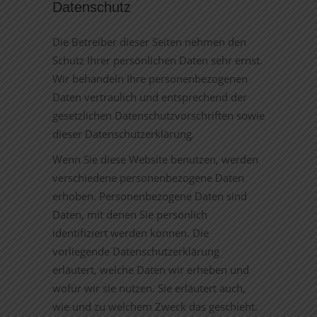
Datenschutz
Die Betreiber dieser Seiten nehmen den
Schutz Ihrer persönlichen Daten sehr ernst.
Wir behandeln Ihre personenbezogenen
Daten vertraulich und entsprechend der
gesetzlichen Datenschutzvorschriften sowie
dieser Datenschutzerklärung.
Wenn Sie diese Website benutzen, werden
verschiedene personenbezogene Daten
erhoben. Personenbezogene Daten sind
Daten, mit denen Sie persönlich
identifiziert werden können. Die
vorliegende Datenschutzerklärung
erläutert, welche Daten wir erheben und
wofür wir sie nutzen. Sie erläutert auch,
wie und zu welchem Zweck das geschieht.