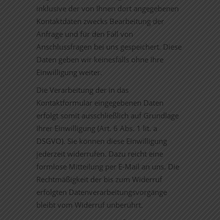
inklusive der von Ihnen dort angegebenen
Kontaktdaten zwecks Bearbeitung der
Anfrage und für den Fall von
Anschlussfragen bei uns gespeichert. Diese
Daten geben wir keinesfalls ohne Ihre
Einwilligung weiter.
Die Verarbeitung der in das
Kontaktformular eingegebenen Daten
erfolgt somit ausschließlich auf Grundlage
Ihrer Einwilligung (Art. 6 Abs. 1 lit. a
DSGVO). Sie können diese Einwilligung
jederzeit widerrufen. Dazu reicht eine
formlose Mitteilung per E-Mail an uns. Die
Rechtmäßigkeit der bis zum Widerruf
erfolgten Datenverarbeitungsvorgänge
bleibt vom Widerruf unberührt.